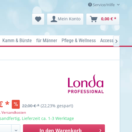
Service/Hilfe
Mein Konto
0,00 € *
Kamm & Bürste
für Männer
Pflege & Wellness
Accessoires
Ko

€ *
22,00 € *
(22,23% gespart)
l. Versandkosten
sandfertig, Lieferzeit ca. 1-3 Werktage
In den
Warenkorb