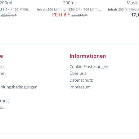
 200ml
200ml
Maske
,56 € * / 100 Milliliter)
Inhalt
200 Milliliter
(8,56 € * / 100 Milliliter)
Inhalt
200 Milliliter
17,11 € *
17,
22,00 € *
22,00 € *
ce
Informationen
kt
Cookie-Einstellungen
amm
Über uns
Datenschutz
ahlungsbedingungen
Impressum
hrung
lar