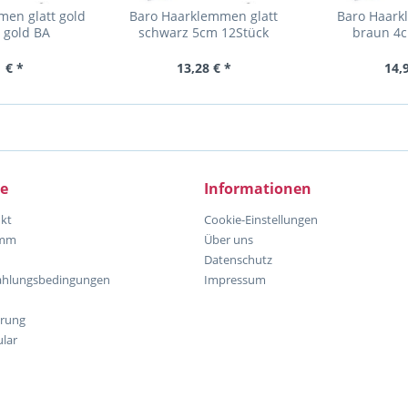
men glatt gold
Baro Haarklemmen glatt
Baro Haark
 gold BA
schwarz 5cm 12Stück
braun 4c
 € *
13,28 € *
14,
ce
Informationen
kt
Cookie-Einstellungen
amm
Über uns
Datenschutz
ahlungsbedingungen
Impressum
hrung
lar