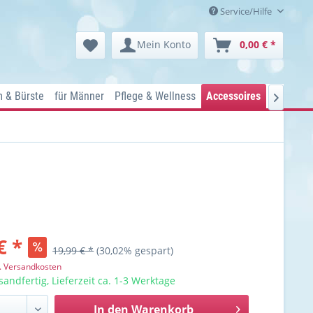
Service/Hilfe
Mein Konto
0,00 € *
 & Bürste
für Männer
Pflege & Wellness
Accessoires
Kosmetik

€ *
19,99 € *
(30,02% gespart)
l. Versandkosten
sandfertig, Lieferzeit ca. 1-3 Werktage
In den
Warenkorb