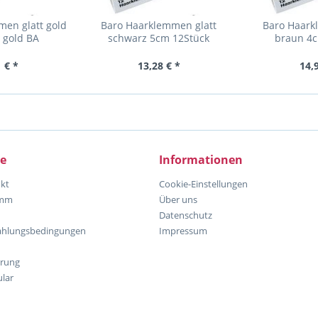
men glatt gold
Baro Haarklemmen glatt
Baro Haark
 gold BA
schwarz 5cm 12Stück
braun 4c
 € *
13,28 € *
14,
ce
Informationen
kt
Cookie-Einstellungen
amm
Über uns
Datenschutz
ahlungsbedingungen
Impressum
hrung
lar