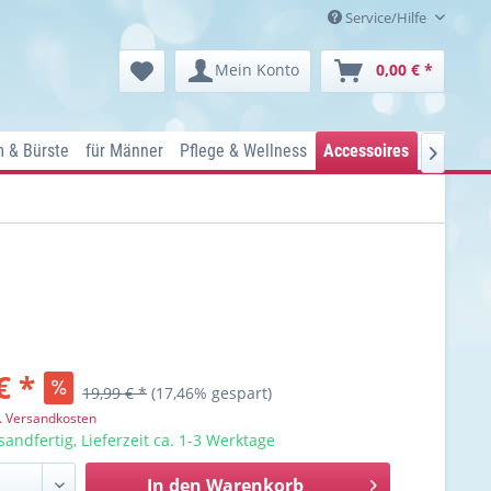
Service/Hilfe
Mein Konto
0,00 € *
 & Bürste
für Männer
Pflege & Wellness
Accessoires
Kosmetik

€ *
19,99 € *
(17,46% gespart)
l. Versandkosten
sandfertig, Lieferzeit ca. 1-3 Werktage
In den
Warenkorb