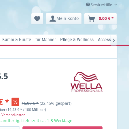
Service/Hilfe
Mein Konto
0,00 € *
Kamm & Bürste
für Männer
Pflege & Wellness
Accessoires
Ko

.5
€ *
15,99 € *
(22,45% gespart)
liter (16,53 € * / 100 Milliliter)
l. Versandkosten
sandfertig, Lieferzeit ca. 1-3 Werktage