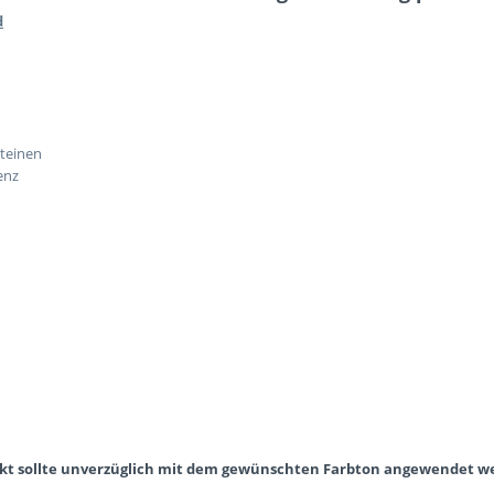
d
teinen
enz
odukt sollte unverzüglich mit dem gewünschten Farbton angewendet w