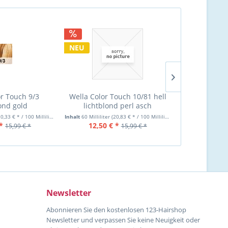
NEU
NEU
or Touch 9/3
Wella Color Touch 10/81 hell
Wella Co
lond gold
lichtblond perl asch
hellbraun m
T
0,33 € * / 100 Milliliter)
Inhalt
60 Milliliter
(20,83 € * / 100 Milliliter)
Inhalt
60 Milliliter
*
12,50 € *
12,60 €
15,99 € *
15,99 € *
Newsletter
Abonnieren Sie den kostenlosen 123-Hairshop
Newsletter und verpassen Sie keine Neuigkeit oder