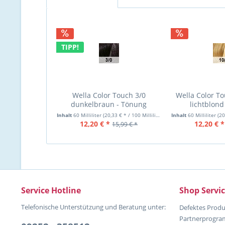
TIPP!
Wella Color Touch 3/0
Wella Color To
dunkelbraun - Tönung
lichtblond
Inhalt
60 Milliliter
(20,33 € * / 100 Milliliter)
Inhalt
60 Milliliter
(20,
12,20 € *
12,20 € *
15,99 € *
Service Hotline
Shop Servi
Telefonische Unterstützung und Beratung unter:
Defektes Produ
Partnerprogr