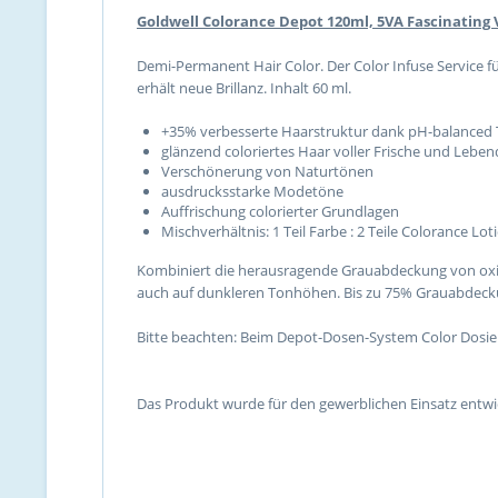
Goldwell Colorance Depot 120ml, 5VA Fascinating 
Demi-Permanent Hair Color. Der Color Infuse Service für
erhält neue Brillanz. Inhalt 60 ml.
+35% verbesserte Haarstruktur dank pH-balanced T
glänzend coloriertes Haar voller Frische und Leben
Verschönerung von Naturtönen
ausdrucksstarke Modetöne
Auffrischung colorierter Grundlagen
Mischverhältnis: 1 Teil Farbe : 2 Teile Colorance Lot
Kombiniert die herausragende Grauabdeckung von oxid
auch auf dunkleren Tonhöhen. Bis zu 75% Grauabdecku
Bitte beachten: Beim Depot-Dosen-System Color Dosier
Das Produkt wurde für den gewerblichen Einsatz entwic