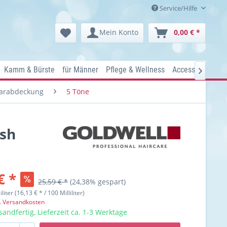
Service/Hilfe
Mein Konto
0,00 € *
Kamm & Bürste
für Männer
Pflege & Wellness
Accessoires
Ko

aarabdeckung
5 Töne
Ash
€ *
25,59 € *
(24,38% gespart)
iliter (16,13 € * / 100 Milliliter)
l. Versandkosten
sandfertig, Lieferzeit ca. 1-3 Werktage