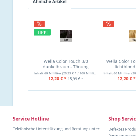
Ähnliche Artikel
TIPP!
Wella Color Touch 3/0
Wella Color To
dunkelbraun - Tönung
lichtblond
Inhalt
60 Milliliter
(20,33 € * / 100 Milliliter)
Inhalt
60 Milliliter
(20,
12,20 € *
12,20 € *
15,99 € *
Service Hotline
Shop Servi
Telefonische Unterstützung und Beratung unter:
Defektes Produ
Partnerprogr