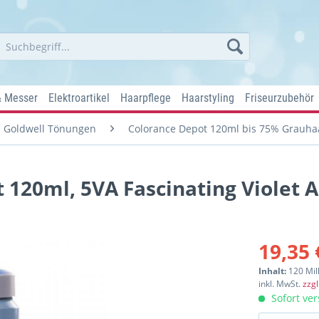
& Messer
Elektroartikel
Haarpflege
Haarstyling
Friseurzubehör
Goldwell Tönungen
Colorance Depot 120ml bis 75% Grauh
 120ml, 5VA Fascinating Violet 
19,35 
Inhalt:
120 Mill
inkl. MwSt.
zzg
Sofort ver