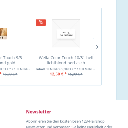
or Touch 9/3
Wella Color Touch 10/81 hell
Wella Co
lond gold
lichtblond perl asch
hellbraun m
T
0,33 € * / 100 Milliliter)
Inhalt
60 Milliliter
(20,83 € * / 100 Milliliter)
Inhalt
60 Milliliter
*
12,50 € *
12,60 €
15,99 € *
15,99 € *
Newsletter
Abonnieren Sie den kostenlosen 123-Hairshop
Newsletter und verpassen Sie keine Neuigkeit oder