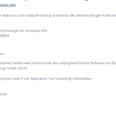
Violet Ash
 Naturton und Farbauffrischung ist ideal für alle, die ihrer jetzigen Farbe t
echnologie mit IntraLipid (TN)
digkeit
ion
ativen Farben wie Colorance mit den außergewöhnlichen Reflexen von Elu
ng. Inhalt 120 ml.
system oder P-Cat Application Tool unbedingt mitbestellen.
kelt.