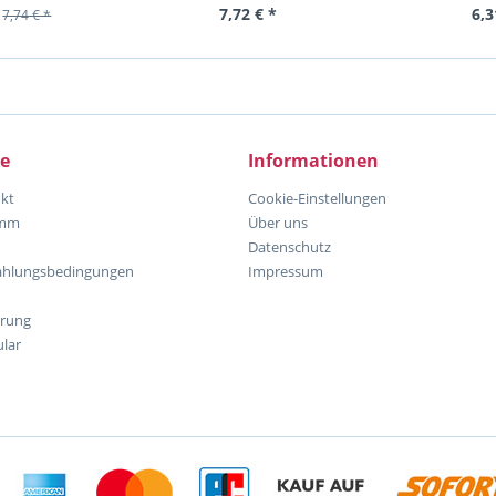
7,72 € *
6,3
7,74 € *
ce
Informationen
kt
Cookie-Einstellungen
amm
Über uns
Datenschutz
ahlungsbedingungen
Impressum
hrung
lar