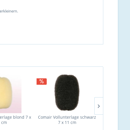
erkleinern.
erlage blond 7 x
Comair Vollunterlage schwarz
Comair Knote
 cm
7 x 11 cm
cm, 18 