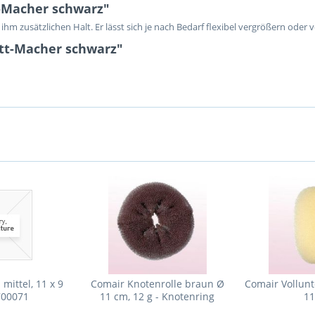
-Macher schwarz"
m zusätzlichen Halt. Er lässt sich je nach Bedarf flexibel vergrößern oder v
utt-Macher schwarz"
mittel, 11 x 9
Comair Knotenrolle braun Ø
Comair Vollunt
700071
11 cm, 12 g - Knotenring
11