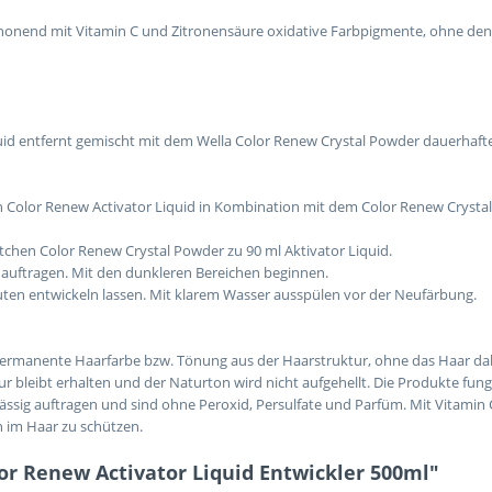
honend mit Vitamin C und Zitronensäure oxidative Farbpigmente, ohne den
iquid entfernt gemischt mit dem Wella Color Renew Crystal Powder dauerhaf
olor Renew Activator Liquid in Kombination mit dem Color Renew Crystal 
Tütchen Color Renew Crystal Powder zu 90 ml Aktivator Liquid.
 auftragen. Mit den dunkleren Bereichen beginnen.
uten entwickeln lassen. Mit klarem Wasser ausspülen vor der Neufärbung.
 permanente Haarfarbe bzw. Tönung aus der Haarstruktur, ohne das Haar da
tur bleibt erhalten und der Naturton wird nicht aufgehellt. Die Produkte fu
erlässig auftragen und sind ohne Peroxid, Persulfate und Parfüm. Mit Vita
n im Haar zu schützen.
or Renew Activator Liquid Entwickler 500ml"