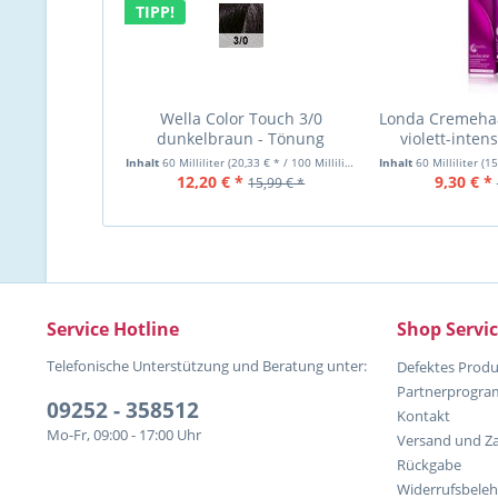
TIPP!
Wella Color Touch 3/0
Londa Cremeha
dunkelbraun - Tönung
violett-inten
Inhalt
60 Milliliter
(20,33 € * / 100 Milliliter)
Inhalt
60 Milliliter
(15,
12,20 € *
9,30 € *
15,99 € *
Service Hotline
Shop Servi
Telefonische Unterstützung und Beratung unter:
Defektes Produ
Partnerprogr
09252 - 358512
Kontakt
Mo-Fr, 09:00 - 17:00 Uhr
Versand und Z
Rückgabe
Widerrufsbele