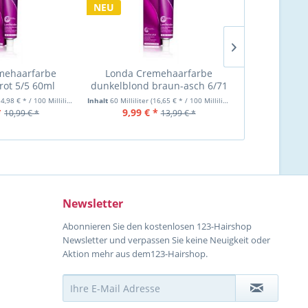
NEU
mehaarfarbe
Londa Cremehaarfarbe
Londa Cremeh
rot 5/5 60ml
dunkelblond braun-asch 6/71
0/0
60ml
4,98 € * / 100 Milliliter)
Inhalt
60 Milliliter
(16,65 € * / 100 Milliliter)
Inhalt
60 Milliliter
*
9,99 € *
8,99 €
10,99 € *
13,99 € *
Newsletter
Abonnieren Sie den kostenlosen 123-Hairshop
Newsletter und verpassen Sie keine Neuigkeit oder
Aktion mehr aus dem123-Hairshop.