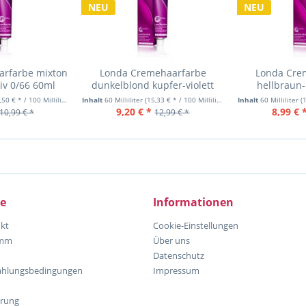
NEU
NEU
arfarbe mixton
Londa Cremehaarfarbe
Londa Cre
siv 0/66 60ml
dunkelblond kupfer-violett
hellbraun-
6/46 60ml
50 € * / 100 Milliliter)
Inhalt
60 Milliliter
(15,33 € * / 100 Milliliter)
Inhalt
60 Milliliter
(1
9,20 € *
8,99 € 
10,99 € *
12,99 € *
ce
Informationen
kt
Cookie-Einstellungen
amm
Über uns
Datenschutz
ahlungsbedingungen
Impressum
hrung