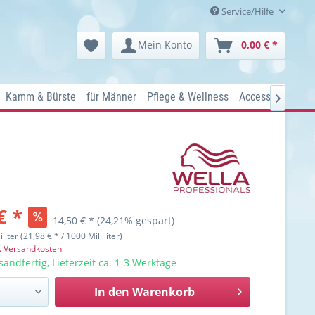
Service/Hilfe
Mein Konto
0,00 € *
Kamm & Bürste
für Männer
Pflege & Wellness
Accessoires
Ko

€ *
14,50 € *
(24,21% gespart)
iliter (21,98 € * / 1000 Milliliter)
l. Versandkosten
sandfertig, Lieferzeit ca. 1-3 Werktage
In den
Warenkorb