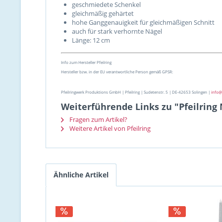
geschmiedete Schenkel
gleichmäßig gehärtet
hohe Ganggenauigkeit für gleichmäßigen Schnitt
auch für stark verhornte Nägel
Länge: 12 cm
Info zum Hersteller Pfeilring
Hersteller bzw. in der EU verantwortliche Person gemäß GPSR:
Pfeilringwerk Produktions GmbH | Pfeilring | Sudetenstr. 5 | DE-42653 Solingen |
info@
Weiterführende Links zu "Pfeilring 
Fragen zum Artikel?
Weitere Artikel von Pfeilring
Ähnliche Artikel