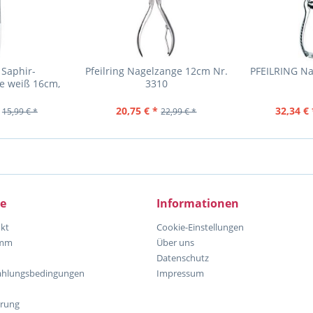
 Saphir-
Pfeilring Nagelzange 12cm Nr.
PFEILRING Na
e weiß 16cm,
3310
hl
20,75 € *
32,34 € 
15,99 € *
22,99 € *
ce
Informationen
kt
Cookie-Einstellungen
amm
Über uns
Datenschutz
ahlungsbedingungen
Impressum
hrung