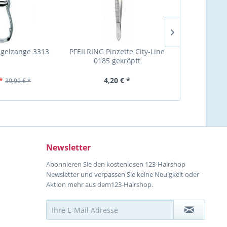
gelzange 3313
PFEILRING Pinzette City-Line
PFEILRING N
0185 gekröpft
12
*
4,20 € *
9,99 €
39,99 € *
Newsletter
Abonnieren Sie den kostenlosen 123-Hairshop
Newsletter und verpassen Sie keine Neuigkeit oder
Aktion mehr aus dem123-Hairshop.