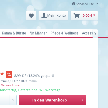
Service/Hilfe
Mein Konto
0,00 € *
Kamm & Bürste
für Männer
Pflege & Wellness
Accessoires
Ko

 *
8,99 € *
(13,24% gespart)
amm (3,12 € * / 100 Gramm)
l. Versandkosten
sandfertig, Lieferzeit ca. 1-3 Werktage
In den
Warenkorb