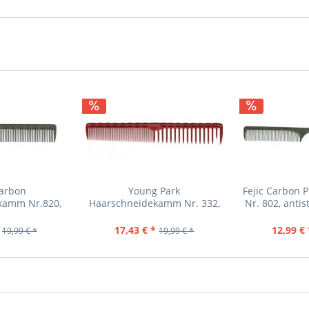
Carbon
Young Park
Fejic Carbon 
kamm Nr.820,
Haarschneidekamm Nr. 332,
Nr. 802, antis
ezahnt, antis
Farbe rot, weit u. eng geza
17,43 € *
12,99 € 
19,99 € *
19,99 € *