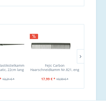
NEU
Plastikstielkamm
Fejic Carbon
Young Park 
tatic, 22cm lang
Haarschneidkamm Nr.821, eng
Nr. 101
u. weit gezahnt, antist
*
17,99 € *
15,99 €
13,21 € *
19,99 € *