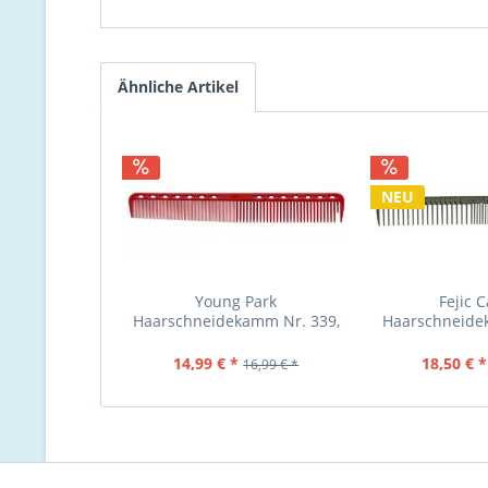
Ähnliche Artikel
NEU
Young Park
Fejic 
Haarschneidekamm Nr. 339,
Haarschneide
Farbe rot, normale u. grobe
eng u. weit g
14,99 € *
18,50 € *
16,99 € *