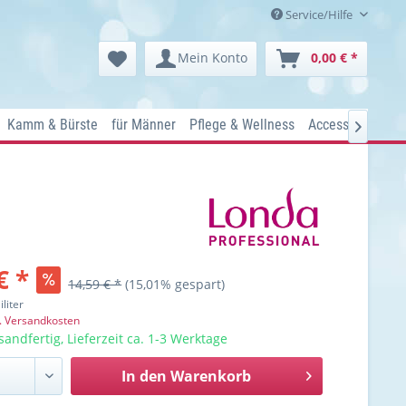
Service/Hilfe
Mein Konto
0,00 € *
Kamm & Bürste
für Männer
Pflege & Wellness
Accessoires
Ko

€ *
14,59 € *
(15,01% gespart)
iliter
l. Versandkosten
sandfertig, Lieferzeit ca. 1-3 Werktage
In den
Warenkorb