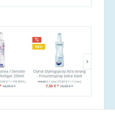
NEU
NEU
trea / Sensitiv
Clynol Stylingspray Xtra strong
Clynol Stylin
estiger 250ml
- Frisurenspray extra stark
- Frisurens
100ml 2025
(5,80 € * / 100 Milliliter)
Inhalt
0.1 Liter
(73,60 € * / 1 Liter)
Inhalt
200 Millilit
*
7,36 € *
14,99 €
18,99 € *
10,99 € *