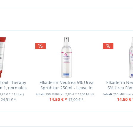
trait Therapy
Elkaderm Neutrea 5% Urea
Elkaderm Neu
m 1, normales
Sprühkur 250ml - Leave in
5% Urea Fönf
 300
Spray
1,23 € * / 1 Liter)
Inhalt
250 Milliliter
(5,80 € * / 100 Milliliter)
Inhalt
250 Milliliter
14,50 € *
14,50 € 
24,51 € *
17,00 € *