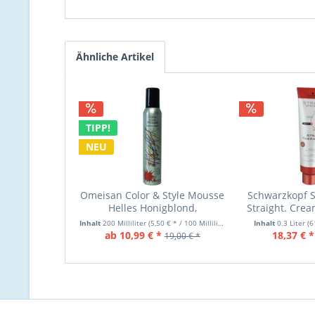
Ähnliche Artikel
TIPP!
NEU
Omeisan Color & Style Mousse
Schwarzkopf S
Helles Honigblond,
Straight. Crea
Farbschaum 200ml
Haar
Inhalt
200 Milliliter
(5,50 € * / 100 Milliliter)
Inhalt
0.3 Liter
(6
ab 10,99 € *
18,37 € *
19,00 € *