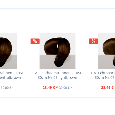
rähnen - 10St.
L.A. Echthaarsträhnen - 10St.
L.A. Echthaar
centralbrown
30cm Nr.05 lightbrown
30cm Nr.07 
28,49 € *
28,49 € 
39,00 € *
39,00 € *