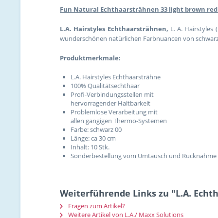
Fun Natural Echthaarsträhnen 33 light brown red 
L.A. Hairstyles Echthaarsträhnen,
L. A. Hairstyles
wunderschönen natürlichen Farbnuancen von schwarz b
Produktmerkmale:
L.A. Hairstyles Echthaarsträhne
100% Qualitätsechthaar
Profi-Verbindungsstellen mit
hervorragender Haltbarkeit
Problemlose Verarbeitung mit
allen gängigen Thermo-Systemen
Farbe: schwarz 00
Länge: ca 30 cm
Inhalt: 10 Stk.
Sonderbestellung vom Umtausch und Rücknahme aus
Weiterführende Links zu "L.A. Echth
Fragen zum Artikel?
Weitere Artikel von L.A./ Maxx Solutions