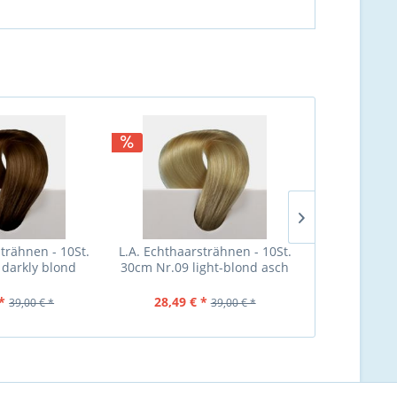
NEU
strähnen - 10St.
L.A. Echthaarsträhnen - 10St.
L.A. Echthaa
darkly blond
30cm Nr.09 light-blond asch
30cm Nr.13 
*
28,49 € *
28,49 €
39,00 € *
39,00 € *