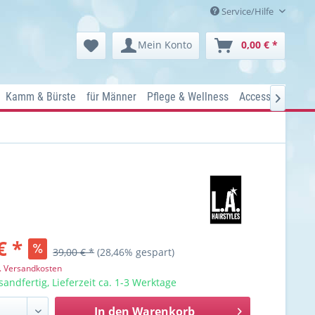
Service/Hilfe
Mein Konto
0,00 € *
Kamm & Bürste
für Männer
Pflege & Wellness
Accessoires
Ko

€ *
39,00 € *
(28,46% gespart)
l. Versandkosten
sandfertig, Lieferzeit ca. 1-3 Werktage
In den
Warenkorb