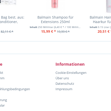
Bag best. aus:
Balmain Shampoo für
Balmain Hair
onditioner,
Extensions 250ml
Haarkur fü
ay,Bürste
Inhalt
250 Milliliter
(6,40 € * / 100 Milliliter)
Inhalt
0.15 Liter
15,99 € *
20,51 € 
82,11 € *
19,99 € *
ce
Informationen
kt
Cookie-Einstellungen
amm
Über uns
Datenschutz
ahlungsbedingungen
Impressum
hrung
lar