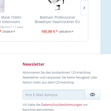
 Mask 150ml -
Balmain Professional
Balmain Exte
r Extensions
Blowdryer Haartrockner EU
PLUG schwarz
(136,73 € * / 1 Liter)
*
185,00 € *
19,50 €
29,00 € *
269,00 € *
Newsletter
Abonnieren Sie den kostenlosen 123-Hairshop
Newsletter und verpassen Sie keine Neuigkeit oder
Aktion mehr aus dem123-Hairshop.
Ich habe die
Datenschutzbestimmungen
zur
Kenntnis genommen.