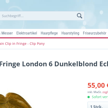
& Messer
Elektroartikel
Haarpflege
Haarstyling
Friseurzubehör
in Clip in Fringe - Clip Pony
 Fringe London 6 Dunkelblond E
55,00 
inkl. MwSt.
zzg
Sofort ver