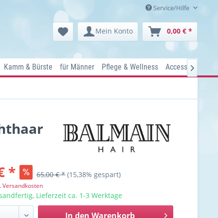
Service/Hilfe
Mein Konto
0,00 € *
Kamm & Bürste
für Männer
Pflege & Wellness
Accessoires
Ko

chthaar
€ *
65,00 € *
(15,38% gespart)
l. Versandkosten
sandfertig, Lieferzeit ca. 1-3 Werktage
In den
Warenkorb