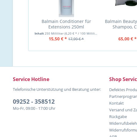
Balmain Conditioner für
Balmain Beauty 
Extensions 250ml
Shampoo, C
Mask,Spr
Inhalt
250 Milliliter
(6,20 € * / 100 Milliliter)
15,50 € *
65,00 € *
17,99 € *
Service Hotline
Shop Servi
Telefonische Unterstützung und Beratung unter:
Defektes Produ
Partnerprogr
09252 - 358512
Kontakt
Mo-Fr, 09:00 - 17:00 Uhr
Versand und Z
Rückgabe
Widerrufsbele
Widerrufsformu
AGB