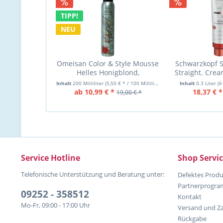
TIPP!
NEU
Omeisan Color & Style Mousse
Schwarzkopf S
Helles Honigblond,
Straight. Crea
Farbschaum 200ml
Haar
Inhalt
200 Milliliter
(5,50 € * / 100 Milliliter)
Inhalt
0.3 Liter
(6
ab 10,99 € *
18,37 € *
19,00 € *
Service Hotline
Shop Servi
Telefonische Unterstützung und Beratung unter:
Defektes Produ
Partnerprogr
09252 - 358512
Kontakt
Mo-Fr, 09:00 - 17:00 Uhr
Versand und Z
Rückgabe