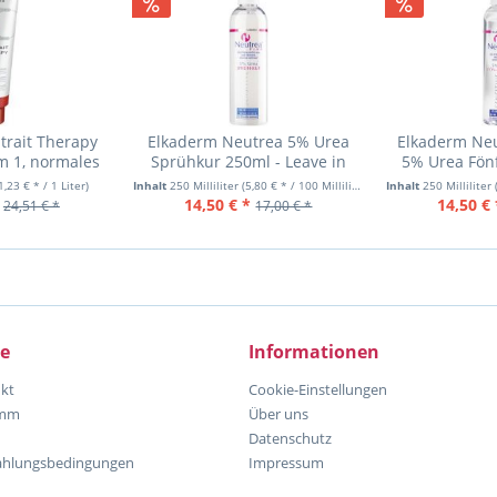
trait Therapy
Elkaderm Neutrea 5% Urea
Elkaderm Neu
m 1, normales
Sprühkur 250ml - Leave in
5% Urea Fönf
 300
Spray
1,23 € * / 1 Liter)
Inhalt
250 Milliliter
(5,80 € * / 100 Milliliter)
Inhalt
250 Milliliter
14,50 € *
14,50 € 
24,51 € *
17,00 € *
ce
Informationen
kt
Cookie-Einstellungen
amm
Über uns
Datenschutz
ahlungsbedingungen
Impressum