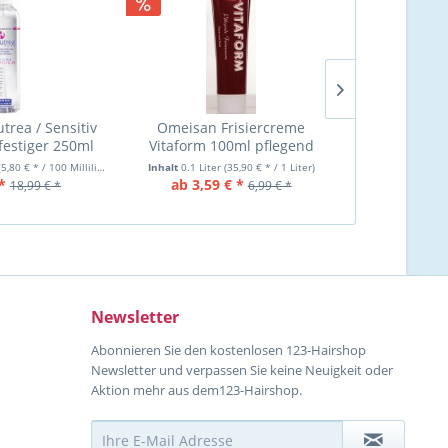
NEU
trea / Sensitiv
Omeisan Frisiercreme
Clynol Stylin
estiger 250ml
Vitaform 100ml pflegend
- Frisurens
100
(5,80 € * / 100 Milliliter)
Inhalt
0.1 Liter
(35,90 € * / 1 Liter)
Inhalt
0.1 Lite
*
ab 3,59 € *
7,36 €
18,99 € *
6,99 € *
Newsletter
Abonnieren Sie den kostenlosen 123-Hairshop
Newsletter und verpassen Sie keine Neuigkeit oder
Aktion mehr aus dem123-Hairshop.