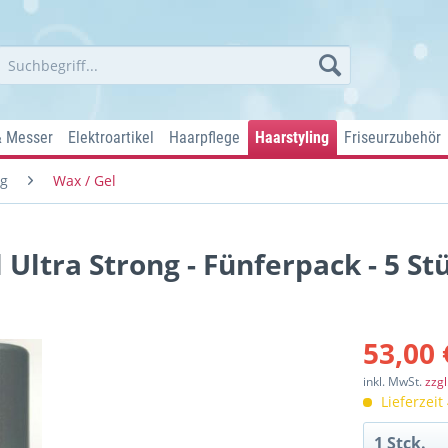
& Messer
Elektroartikel
Haarpflege
Haarstyling
Friseurzubehör
ng
Wax / Gel
ltra Strong - Fünferpack - 5 St
53,00 
inkl. MwSt.
zzg
Lieferzeit