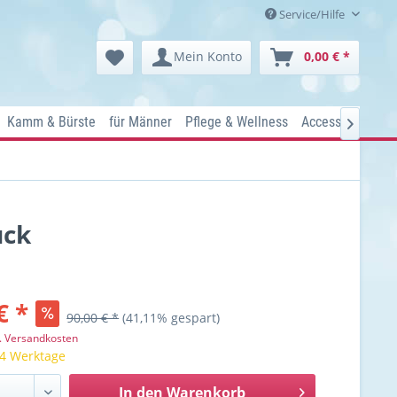
Service/Hilfe
Mein Konto
0,00 € *
Kamm & Bürste
für Männer
Pflege & Wellness
Accessoires
Ko

ück
€ *
90,00 € *
(41,11% gespart)
l. Versandkosten
 4 Werktage
In den
Warenkorb