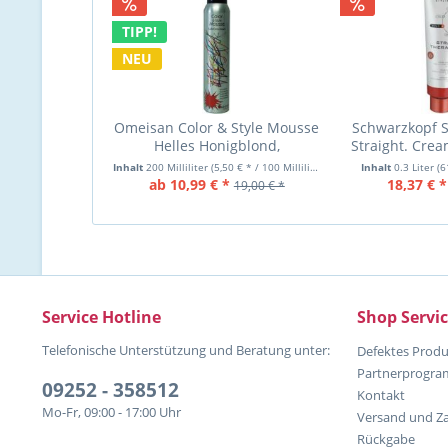
TIPP!
NEU
Omeisan Color & Style Mousse
Schwarzkopf S
Helles Honigblond,
Straight. Crea
Farbschaum 200ml
Haar
Inhalt
200 Milliliter
(5,50 € * / 100 Milliliter)
Inhalt
0.3 Liter
(6
ab 10,99 € *
18,37 € *
19,00 € *
Service Hotline
Shop Servi
Telefonische Unterstützung und Beratung unter:
Defektes Produ
Partnerprogr
09252 - 358512
Kontakt
Mo-Fr, 09:00 - 17:00 Uhr
Versand und Z
Rückgabe