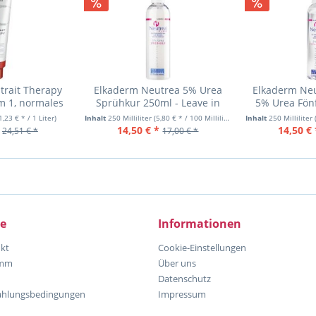
trait Therapy
Elkaderm Neutrea 5% Urea
Elkaderm Neu
m 1, normales
Sprühkur 250ml - Leave in
5% Urea Fönf
 300
Spray
1,23 € * / 1 Liter)
Inhalt
250 Milliliter
(5,80 € * / 100 Milliliter)
Inhalt
250 Milliliter
14,50 € *
14,50 € 
24,51 € *
17,00 € *
ce
Informationen
kt
Cookie-Einstellungen
amm
Über uns
Datenschutz
ahlungsbedingungen
Impressum