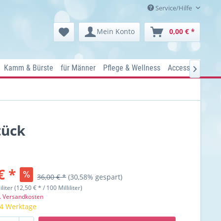
Service/Hilfe
Mein Konto
0,00 € *
Kamm & Bürste
für Männer
Pflege & Wellness
Accessoires
Ko

tück
€ *
36,00 € *
(30,58% gespart)
iliter (12,50 € * / 100 Milliliter)
l. Versandkosten
 4 Werktage