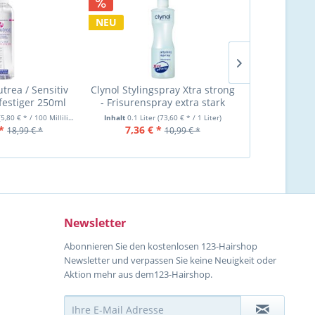
NEU
NEU
trea / Sensitiv
Clynol Stylingspray Xtra strong
Clynol Stylin
estiger 250ml
- Frisurenspray extra stark
- Frisurens
100ml 2025
(5,80 € * / 100 Milliliter)
Inhalt
0.1 Liter
(73,60 € * / 1 Liter)
Inhalt
200 Millilit
*
7,36 € *
14,99 €
18,99 € *
10,99 € *
Newsletter
Abonnieren Sie den kostenlosen 123-Hairshop
Newsletter und verpassen Sie keine Neuigkeit oder
Aktion mehr aus dem123-Hairshop.