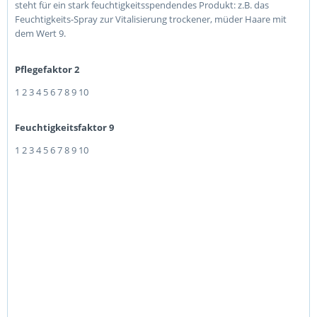
steht für ein stark feuchtigkeitsspendendes Produkt: z.B. das
Feuchtigkeits-Spray zur Vitalisierung trockener, müder Haare mit
dem Wert 9.
Pflegefaktor 2
1
2
3
4
5
6
7
8
9
10
Feuchtigkeitsfaktor 9
1
2
3
4
5
6
7
8
9
10