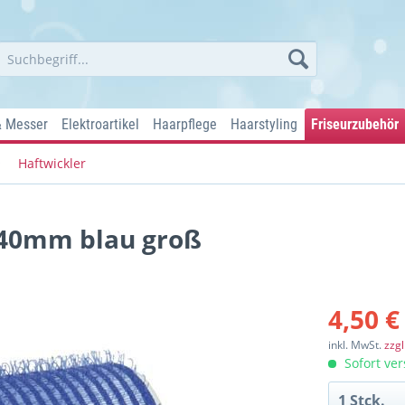
& Messer
Elektroartikel
Haarpflege
Haarstyling
Friseurzubehör
Haftwickler
 40mm blau groß
4,50 €
inkl. MwSt.
zzg
Sofort ver