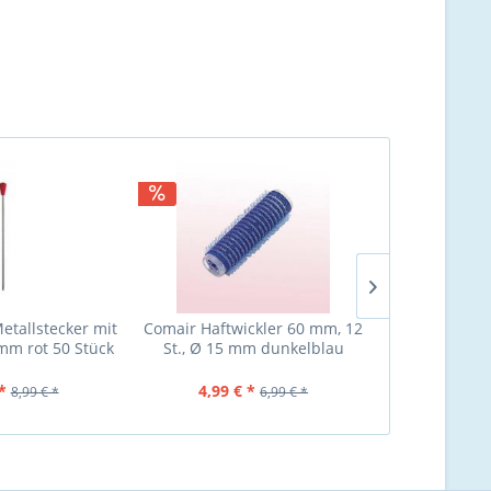
etallstecker mit
Comair Haftwickler 60 mm, 12
Comair Haftw
5mm rot 50 Stück
St., Ø 15 mm dunkelblau
St., Ø
*
4,99 € *
4,99 €
8,99 € *
6,99 € *