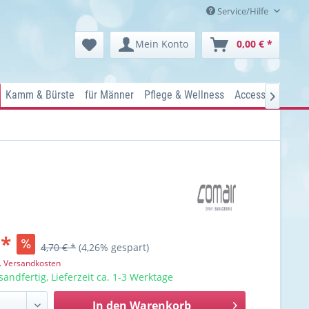
Service/Hilfe
Mein Konto
0,00 € *
Kamm & Bürste
für Männer
Pflege & Wellness
Accessoires
Ko

 *
4,70 € *
(4,26% gespart)
l. Versandkosten
sandfertig, Lieferzeit ca. 1-3 Werktage
In den
Warenkorb