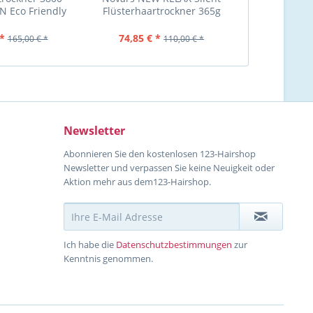
N Eco Friendly
Flüsterhaartrockner 365g
Bambino 12
 : grün
*
74,85 € *
30,57 €
165,00 € *
110,00 € *
Newsletter
Abonnieren Sie den kostenlosen 123-Hairshop
Newsletter und verpassen Sie keine Neuigkeit oder
Aktion mehr aus dem123-Hairshop.
Ich habe die
Datenschutzbestimmungen
zur
Kenntnis genommen.