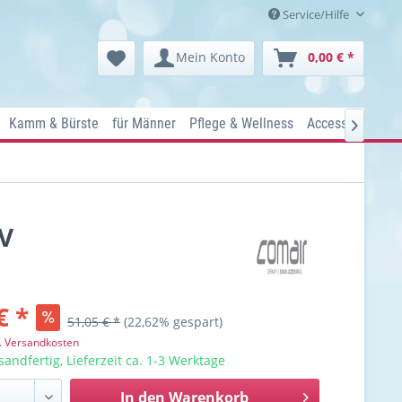
Service/Hilfe
Mein Konto
0,00 € *
Kamm & Bürste
für Männer
Pflege & Wellness
Accessoires
K

V
€ *
51,05 € *
(22,62% gespart)
l. Versandkosten
sandfertig, Lieferzeit ca. 1-3 Werktage
In den
Warenkorb