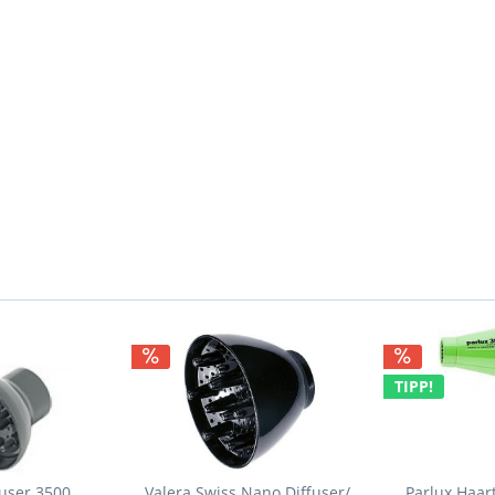
TIPP!
fuser 3500
Valera Swiss Nano Diffuser/
Parlux Haar