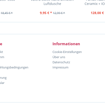
Luftdusche
Ceramix + IO
Farbe
9,95 € *
128,00 € 
18,45 € *
12,99 € *
ce
Informationen
kt
Cookie-Einstellungen
amm
Über uns
Datenschutz
ahlungsbedingungen
Impressum
hrung
lar