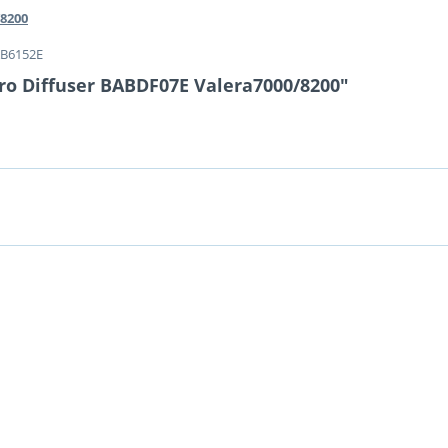
/8200
AB6152E
ro Diffuser BABDF07E Valera7000/8200"