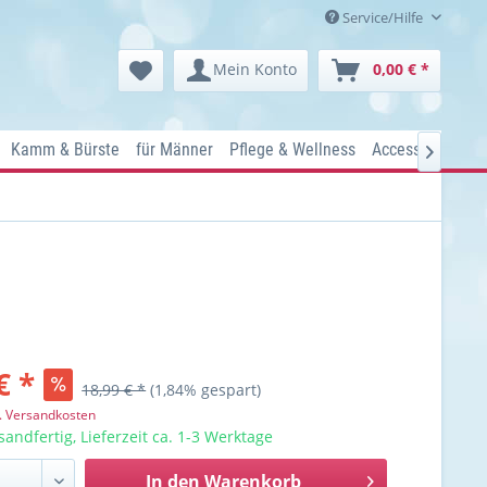
Service/Hilfe
Mein Konto
0,00 € *
Kamm & Bürste
für Männer
Pflege & Wellness
Accessoires
K

€ *
18,99 € *
(1,84% gespart)
l. Versandkosten
sandfertig, Lieferzeit ca. 1-3 Werktage
In den
Warenkorb