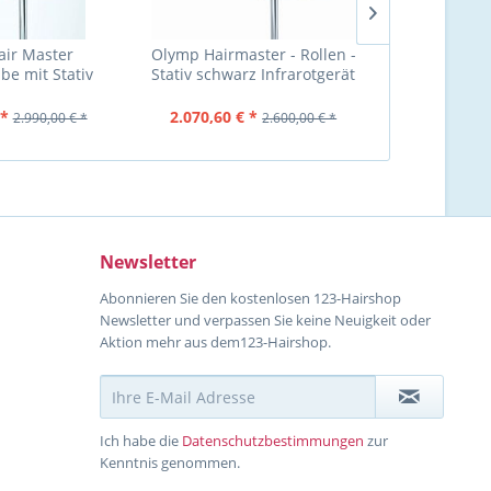
ir Master
Olymp Hairmaster - Rollen -
Olymp Hair
be mit Stativ
Stativ schwarz Infrarotgerät
Haarst
anthrazit
und Trockenhaube
 *
2.070,60 € *
1.130,00 
2.990,00 € *
2.600,00 € *
Newsletter
Abonnieren Sie den kostenlosen 123-Hairshop
Newsletter und verpassen Sie keine Neuigkeit oder
Aktion mehr aus dem123-Hairshop.
Ich habe die
Datenschutzbestimmungen
zur
Kenntnis genommen.