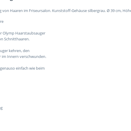
g von Haaren im Friseursalon. Kunststoff-Gehäuse silbergrau.
Ø
39 cm, Höhe
re
der Olymp Haarstaubsauger
von Schnitthaaren.
auger kehren, den
ber im Innern verschwunden.
g genauso einfach wie beim
ng