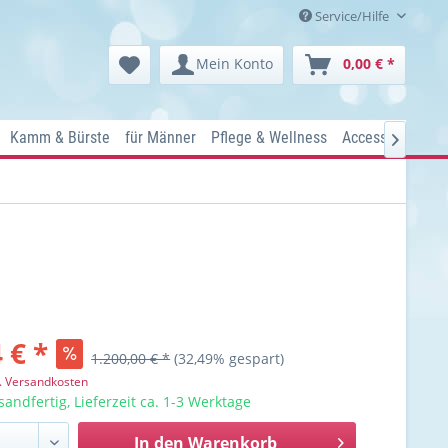
Service/Hilfe
Mein Konto
0,00 € *
Kamm & Bürste
für Männer
Pflege & Wellness
Accessoires
K

 € *
1.200,00 € *
(32,49% gespart)
l. Versandkosten
sandfertig, Lieferzeit ca. 1-3 Werktage
In den
Warenkorb