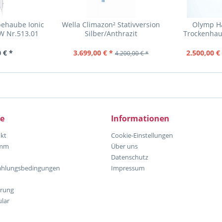
behaube Ionic
Wella Climazon² Stativversion
Olymp Ha
W Nr.513.01
Silber/Anthrazit
Trockenhau
silber/
 € *
3.699,00 € *
2.500,00 €
4.200,00 € *
ce
Informationen
kt
Cookie-Einstellungen
amm
Über uns
Datenschutz
ahlungsbedingungen
Impressum
hrung
lar