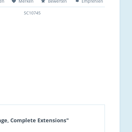
hen
Merken
Bewerten
Empfehlen
SC10745
nge, Complete Extensions"