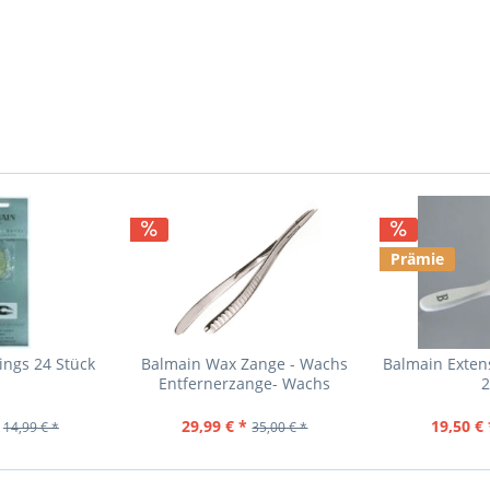
Prämie
ings 24 Stück
Balmain Wax Zange - Wachs
Balmain Exten
Entfernerzange- Wachs
2
DISCONN1
29,99 € *
19,50 € 
14,99 € *
35,00 € *