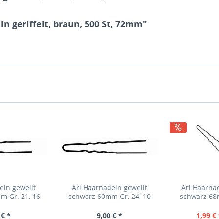
n geriffelt, braun, 500 St, 72mm"
eln gewellt
Ari Haarnadeln gewellt
Ari Haarna
m Gr. 21, 16
schwarz 60mm Gr. 24, 10
schwarz 68m
ck
Stück
St
 € *
9,00 € *
1,99 € 