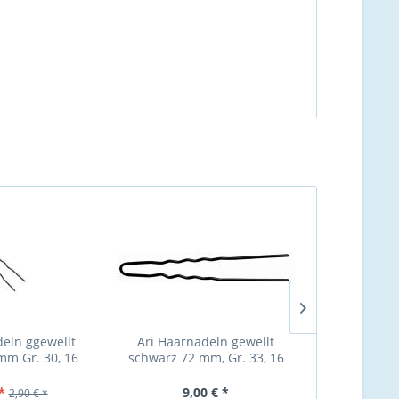
deln ggewellt
Ari Haarnadeln gewellt
Ari Haarnadel
m Gr. 30, 16
schwarz 72 mm, Gr. 33, 16
mm, Gr. 
ück
Stück
*
9,00 € *
9,
2,90 € *