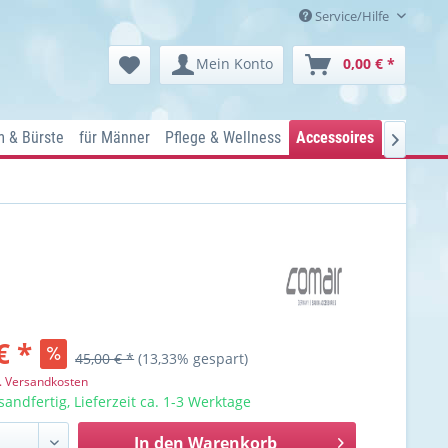
Service/Hilfe
Mein Konto
0,00 € *
 & Bürste
für Männer
Pflege & Wellness
Accessoires
Kosmeti

€ *
45,00 € *
(13,33% gespart)
l. Versandkosten
sandfertig, Lieferzeit ca. 1-3 Werktage
In den
Warenkorb