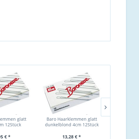
lemmen glatt
Baro Haarklemmen glatt
Baro Haarkle
m 12Stück
dunkelblond 4cm 12Stück
4cm 
95 € *
13,28 € *
13