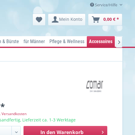
Service/Hilfe
Mein Konto
0,00 € *
 & Bürste
für Männer
Pflege & Wellness
Accessoires
Kosmetik

 *
l. Versandkosten
sandfertig, Lieferzeit ca. 1-3 Werktage
In den
Warenkorb