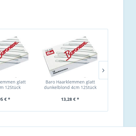
lemmen glatt
Baro Haarklemmen glatt
Baro Haarkle
m 12Stück
dunkelblond 4cm 12Stück
4cm 
95 € *
13,28 € *
13