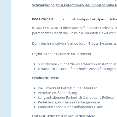
Schwarzkopf Igora Color10 8-65 Hellblond Schoko 
IGORA COLOR10 -
Mit Hochgeschwindigkeit zu brill
IGORA COLOR10 ist ideal sowohl für Ansatz-Farbservices
permanente Haarfarbe - in nur 10 Minuten Einwirkzeit
Dank des innovativen Aminosäuren-Träger-Systems er
Es gibt 10 neue Nuancen im Sortiment:
6 Modetöne – für partielle Farbtechniken & modisc
4 Natur Extra Töne – für schnelle Ansatzfärbungen 
Produktnutzen:
Die Einwirkzeit beträgt nur 10 Minuten
Perfekte Weißabdeckung
Lang anhaltender Farberhalt & modische Reflexe
Perfekte & gleichmäßige Farbergebnisse
Wunderschöner & lang anhaltender Glanz
Unterstützung für Ihren Farbservice: