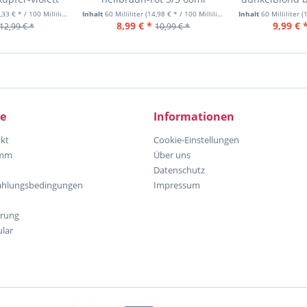
 60ml
6
33 € * / 100 Milliliter)
Inhalt
60 Milliliter
(14,98 € * / 100 Milliliter)
Inhalt
60 Milliliter
(1
8,99 € *
9,99 € 
12,99 € *
10,99 € *
ce
Informationen
kt
Cookie-Einstellungen
amm
Über uns
Datenschutz
ahlungsbedingungen
Impressum
hrung
lar