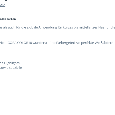
Gold
anten Farben
 als auch für die globale Anwendung für kurzes bis mittellanges Haar und err
.
zielt IGORA COLOR10 wunderschöne Farbergebnisse, perfekte Weißabdecku
he Highlights
sowie spezielle