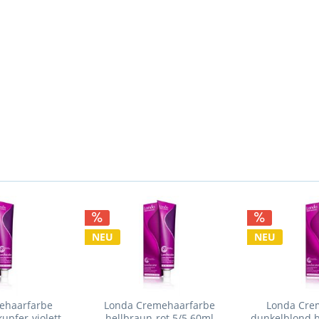
NEU
NEU
ehaarfarbe
Londa Cremehaarfarbe
Londa Cre
upfer-violett
hellbraun-rot 5/5 60ml
dunkelblond b