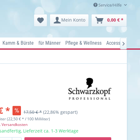
Service/Hilfe
Mein Konto
0,00 € *
Kamm & Bürste
für Männer
Pflege & Wellness
Accessoires
Ko

€ *
17,50 € *
(22,86% gespart)
liter (22,50 € * / 100 Milliliter)
l. Versandkosten
sandfertig, Lieferzeit ca. 1-3 Werktage